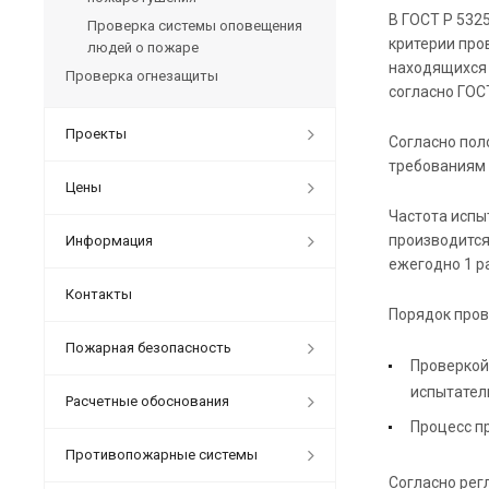
В ГОСТ Р 532
Проверка системы оповещения
критерии про
людей о пожаре
находящихся 
Проверка огнезащиты
согласно ГОС
Проекты
Согласно пол
требованиям 
Цены
Частота испы
производится
Информация
ежегодно 1 р
Контакты
Порядок пров
Пожарная безопасность
Проверкой
испытател
Расчетные обоснования
Процесс п
Противопожарные системы
Согласно рег