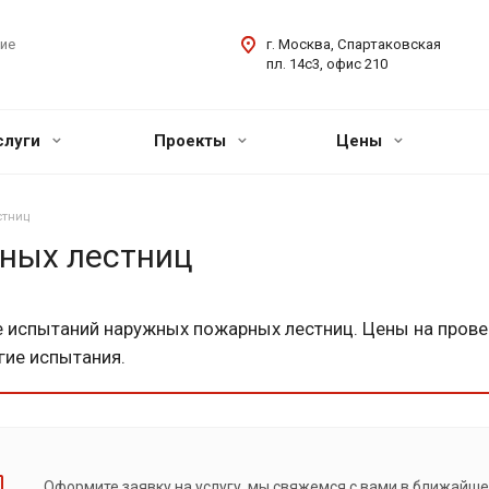
ие
г. Москва, Спартаковская
пл. 14с3, офис 210
слуги
Проекты
Цены
стниц
ных лестниц
 испытаний наружных пожарных лестниц. Цены на прове
гие испытания.
Оформите заявку на услугу, мы свяжемся с вами в ближайше