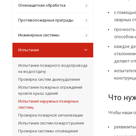
Огнезащитная обработка
с помощью
сварных с
Противопожарные преграды
прочность
Инженерные системы
способом 
каждое де
Испытания
отклонени
делают от
Испытание пожарного водопровода
испытател
на водоотдачу
конструкц
Проверка систем дымоудаления
Испытание пожарных ограждений
кровли крыш зданий
Что ну
Испытания наружных пожарных
лестниц
Чтобы наши с
Проверка пожарной сигнализации
Испытание систем пожаротушения
реквизиты
Проверка системы оповещения