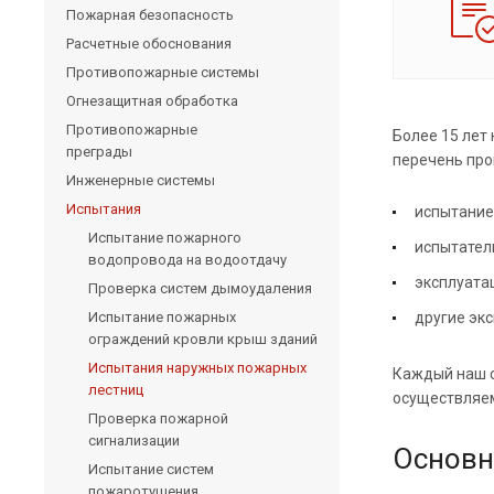
Пожарная безопасность
Расчетные обоснования
Противопожарные системы
Огнезащитная обработка
Противопожарные
Более 15 лет
преграды
перечень про
Инженерные системы
Испытания
испытание
Испытание пожарного
испытател
водопровода на водоотдачу
эксплуата
Проверка систем дымоудаления
Испытание пожарных
другие эк
ограждений кровли крыш зданий
Испытания наружных пожарных
Каждый наш с
лестниц
осуществляем
Проверка пожарной
сигнализации
Основн
Испытание систем
пожаротушения