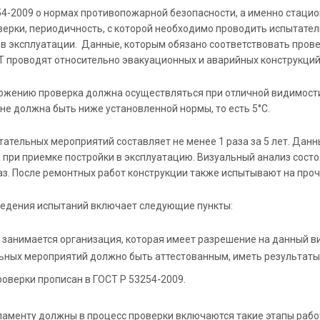
54-2009 о нормах противопожарной безопасности, а именно стац
верки, периодичность, с которой необходимо проводить испытател
в эксплуатации. Данные, которым обязано соответствовать пров
Т проводят относительно эвакуационных и аварийных конструкций 
ожению проверка должна осуществляться при отличной видимости 
не должна быть ниже установленной нормы, то есть 5°С.
тательных мероприятий составляет не менее 1 раза за 5 лет. Дан
 при приемке постройки в эксплуатацию. Визуальный анализ сост
аз. После ремонтных работ конструкции также испытывают на проч
едения испытаний включает следующие пункты:
 занимается организация, которая имеет разрешение на данный в
ьных мероприятий должно быть аттестованным, иметь результаты 
роверки прописан в ГОСТ Р 53254-2009.
ламенту должны в процесс проверки включаются такие этапы рабо