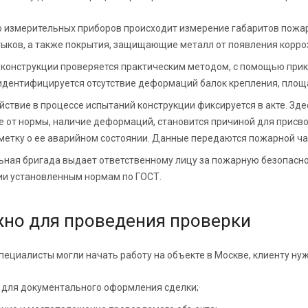
 измерительных приборов происходит измерение габаритов пожарн
тыков, а также покрытия, защищающие металл от появления корро
 конструкции проверяется практическим методом, с помощью прик
идентифицируется отсутствие деформаций балок крепления, площа
йствие в процессе испытаний конструкции фиксируется в акте. Зд
е от нормы, наличие деформаций, становится причиной для присво
метку о ее аварийном состоянии. Данные передаются пожарной час
ьная бригада выдает ответственному лицу за пожарную безопасно
ии установленным нормам по ГОСТ.
жно для проведения проверки
пециалисты могли начать работу на объекте в Москве, клиенту н
 для документального оформления сделки;·