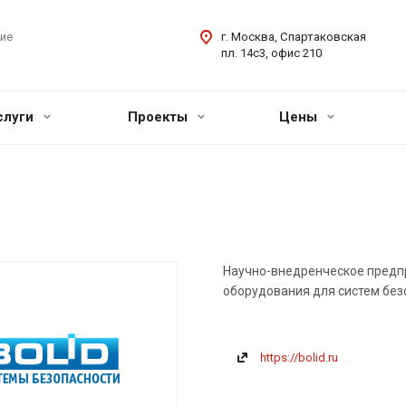
ие
г. Москва, Спартаковская
пл. 14с3, офис 210
слуги
Проекты
Цены
Научно-внедренческое предпр
оборудования для систем без
https://bolid.ru