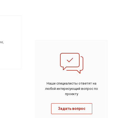
е,
жаре.
е
ении
Наши специалисты ответят на
любой интересующий вопрос по
проекту
Задать вопрос