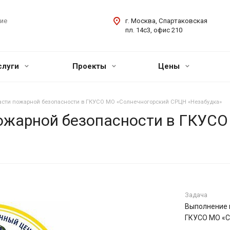
ие
г. Москва, Спартаковская
пл. 14с3, офис 210
слуги
Проекты
Цены
ласти пожарной безопасности в ГКУСО МО «Солнечногорский СРЦН «Незабудка»
пожарной безопасности в ГКУС
Задача
Выполнение 
ГКУСО МО «С