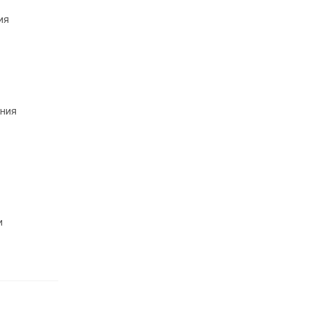
ия
ения
и