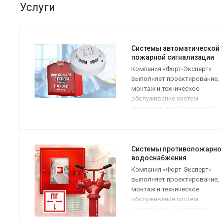
Услуги
Системы автоматической
пожарной сигнализации
Компания «Форт-Эксперт»
выполняет проектирование,
монтаж и техническое
обслуживание систем
автоматической пожарной
сигнализации для любых
сооружений.
Автоматические установки
Системы противопожарно
сигнализации обеспечивают
водоснабжения
безопасность объекта.
Компания «Форт-Эксперт»
выполняет проектирование,
монтаж и техническое
обслуживание систем
наружного и внутреннего
противопожарного