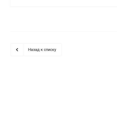
водоснабжения для любых
сооружений.
Специалисты нашей компани
проводят испытание
внутреннего пожарного
водопровода, пожарных
кранов и наружных пожарны
гидрантов в соответствии с
действующими нормами.
Назад к списку