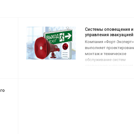
Системы оповещения и
управления эвакуацией
Компания «Форт-Эксперт»
выполняет проектировани
монтаж и техническое
обслуживание систем
оповещения и управления
эвакуацией людей при по
СОУЭ обеспечивают
своевременное сообщени
го
информации о возникнов
пожара.