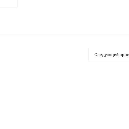
и
х
Следующий прое