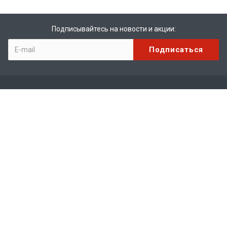
Подписывайтесь на новости и акции:
Компания
О компании
История
Лицензии
Партнеры
Сотрудники
Отзывы
Вакансии
Реквизиты