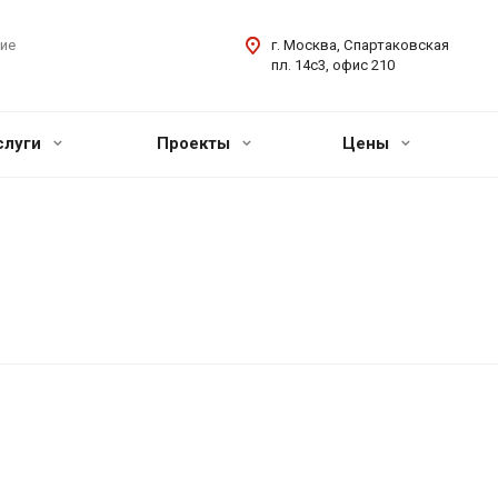
ие
г. Москва, Спартаковская
пл. 14с3, офис 210
слуги
Проекты
Цены